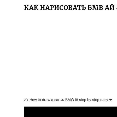
КАК НАРИСОВАТЬ БМВ АЙ 
✍ How to draw a car 🚗 BMW i8 step by step easy ❤