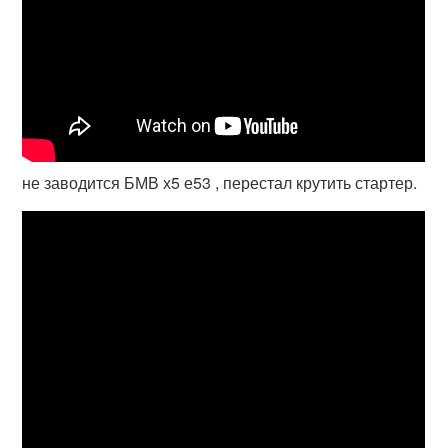
не заводится БМВ х5 е53 , перестал крутить стартер.