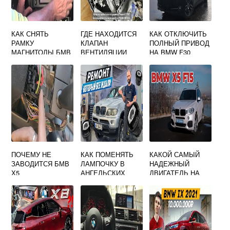
КАК СНЯТЬ
ГДЕ НАХОДИТСЯ
КАК ОТКЛЮЧИТЬ
РАМКУ
КЛАПАН
ПОЛНЫЙ ПРИВОД
МАГНИТОЛЫ БМВ
ВЕНТИЛЯЦИИ
НА BMW F30
Е39
ТОПЛИВНОГО
БАКА БМВ Е39
ПОЧЕМУ НЕ
КАК ПОМЕНЯТЬ
КАКОЙ САМЫЙ
ЗАВОДИТСЯ БМВ
ЛАМПОЧКУ В
НАДЕЖНЫЙ
Х5
АНГЕЛЬСКИХ
ДВИГАТЕЛЬ НА
ГЛАЗКАХ BMW
БМВ Х5 F15
E60