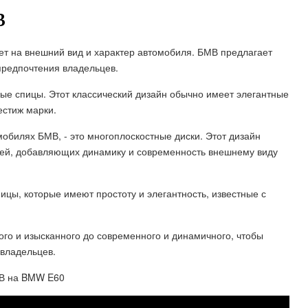
В
яет на внешний вид и характер автомобиля. БМВ предлагает
предпочтения владельцев.
ые спицы. Этот классический дизайн обычно имеет элегантные
естиж марки.
мобилях БМВ, - это многоплоскостные диски. Этот дизайн
тей, добавляющих динамику и современность внешнему виду
цы, которые имеют простоту и элегантность, известные с
кого и изысканного до современного и динамичного, чтобы
 владельцев.
 на BMW E60