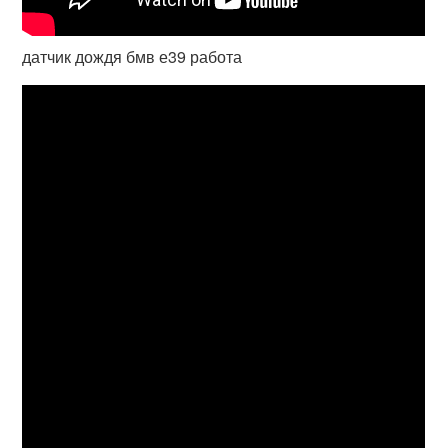
датчик дождя бмв е39 работа