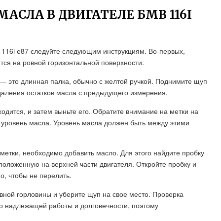
МАСЛА В ДВИГАТЕЛЕ БМВ 116I
 116i е87 следуйте следующим инструкциям. Во-первых,
ится на ровной горизонтальной поверхности.
— это длинная палка, обычно с желтой ручкой. Поднимите щуп
удаления остатков масла с предыдущего измерения.
ходится, и затем выньте его. Обратите внимание на метки на
ровень масла. Уровень масла должен быть между этими
етки, необходимо добавить масло. Для этого найдите пробку
положенную на верхней части двигателя. Откройте пробку и
о, чтобы не перелить.
вной горловины и уберите щуп на свое место. Проверка
го надлежащей работы и долговечности, поэтому