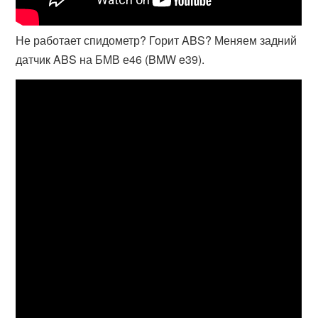
Не работает спидометр? Горит ABS? Меняем задний
датчик ABS на БМВ е46 (BMW e39).