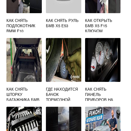
КАК СНЯТЬ
КАК СНЯТЬ РУЛЬ
КАК ОТКРЫТЬ
ПОДЛОКОТНИК
БМВ Х5 Е53
БМВ Х5 F15
BMW F10
КЛЮЧОМ
КАК СНЯТЬ
ГДЕ НАХОДИТСЯ
КАК СНЯТЬ
ШТОРКУ
БАЧОК
ПАНЕЛЬ
БАГАЖНИКА БМВ
ТОРМОЗНОЙ
ПРИБОРОВ НА
Х5 G05
ЖИДКОСТИ НА
БМВ Х5 Е53
БМВ Е60