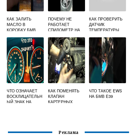
КАК ЗАЛИТЬ
ПОЧЕМУ НЕ
КАК ПРОВЕРИТЬ
МАСЛО В
РАБОТАЕТ
ДАТЧИК
КОРОБКУ БМВ
СПИДОМЕТР НА
ТЕМПЕРАТУРЫ
Е34 МЕХАНИКА
БМВ Е46
НАРУЖНОГО
ВОЗДУХА БМВ
Е39
ЧТО ОЗНАЧАЕТ
КАК ПОМЕНЯТЬ
ЧТО ТАКОЕ EWS
ВОСКЛИЦАТЕЛЬН
КЛАПАН
НА БМВ E39
ЫЙ ЗНАК НА
КАРТЕРНЫХ
ПАНЕЛИ
ГАЗОВ НА БМВ
ПРИБОРОВ БМВ
Е39
Е39
Реклама