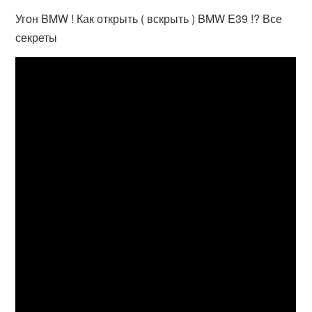
Угон BMW ! Как открыть ( вскрыть ) BMW E39 !? Все
секреты