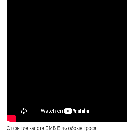
Открытие капота БМВ Е 46 обрыв троса