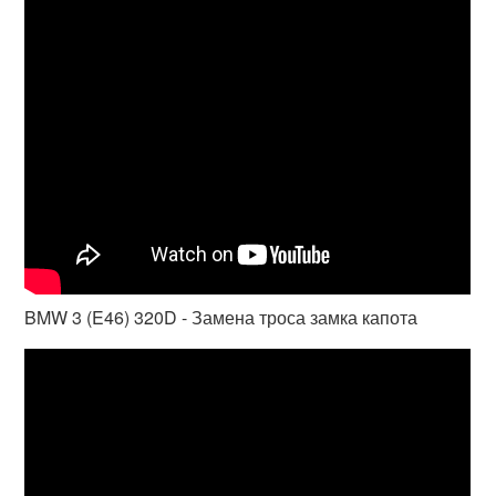
BMW 3 (E46) 320D - Замена троса замка капота