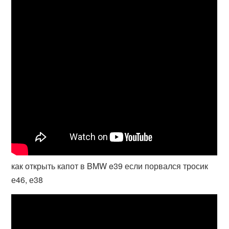
как открыть капот в BMW e39 если порвался тросик
е46, е38