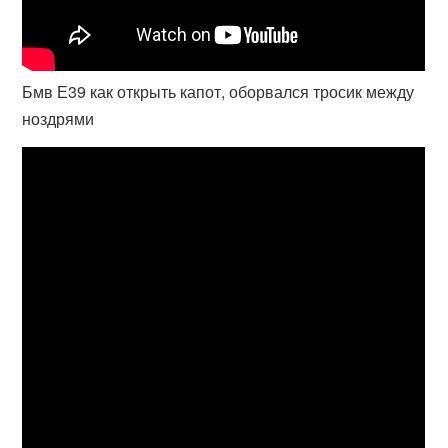
Бмв Е39 как открыть капот, оборвался тросик между
ноздрями