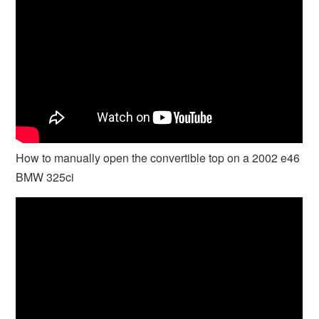
How to manually open the convertible top on a 2002 e46
BMW 325ci