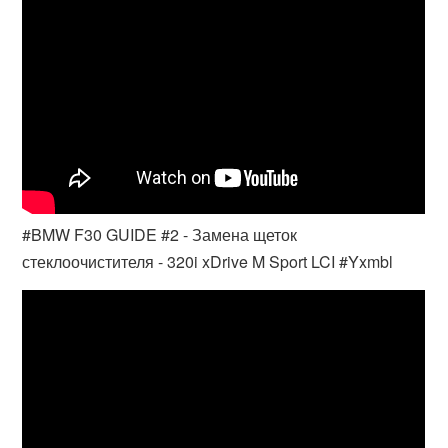
#BMW F30 GUIDE #2 - Замена щеток
стеклоочистителя - 320i xDrive M Sport LCI #Yxmbl