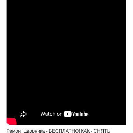
Ремонт дворника - БЕСПЛАТНО! КАК - СНЯТЬ!