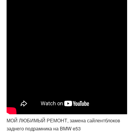
МОЙ ЛЮБИМЫЙ РЕМОНТ, замена сайлентблоков
заднего подрамника на BMW e53