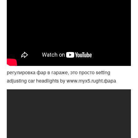
регулировка фар в гараже, это просто setting
adjusting car headlights by www.myx5.rught.фара