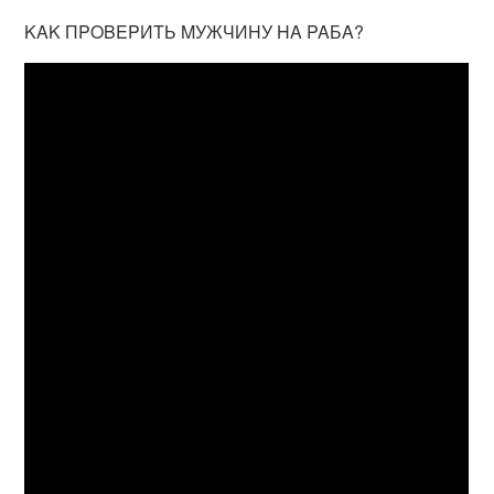
KAK ПPOBEPИTЬ MУЖЧИHУ HA PAБA?