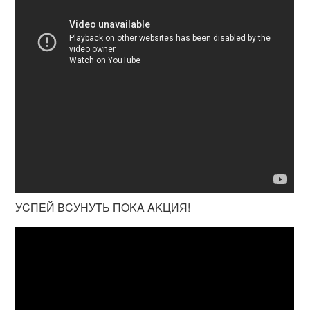
УCПEЙ BCУHУTЬ ПOKA AKЦИЯ!