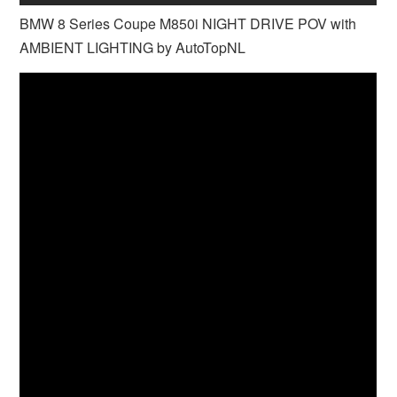
BMW 8 Series Coupe M850i NIGHT DRIVE POV with
AMBIENT LIGHTING by AutoTopNL