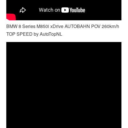
BMW 8 Series M850i xDrive AUTOBAHN POV 260km/h
TOP SPEED by AutoTopNL