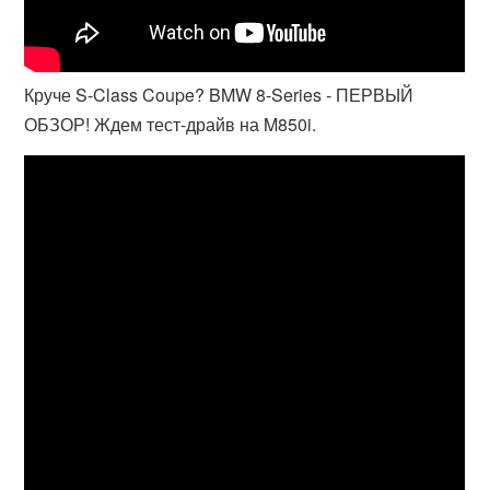
Круче S-Class Coupe? BMW 8-Series - ПЕРВЫЙ
ОБЗОР! Ждем тест-драйв на M850i.