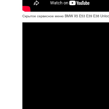
Скрытое сервисное меню BMW X5 E53 E39 E38 Unlock