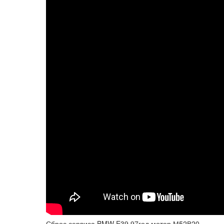
Сброс сервиса BMW E39 97год мотор М52В20