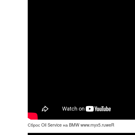
Сброс Oil Service на BMW www.myx5.ruweR