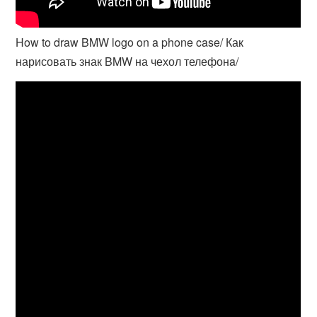
How to draw BMW logo on a phone case/ Как
нарисовать знак BMW на чехол телефонa/