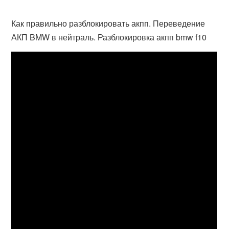
Как правильно разблокировать акпп. Переведение
АКП BMW в нейтраль. Разблокировка акпп bmw f10