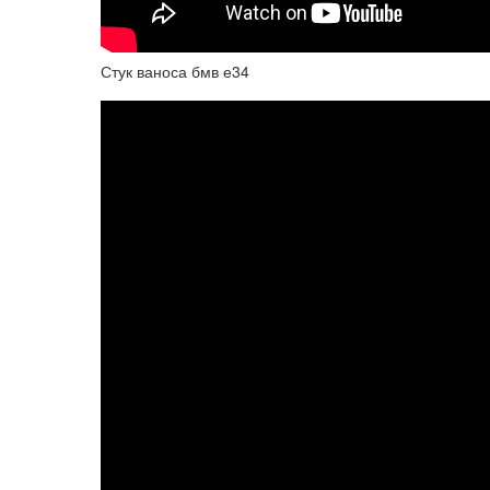
Стук ваноса бмв е34