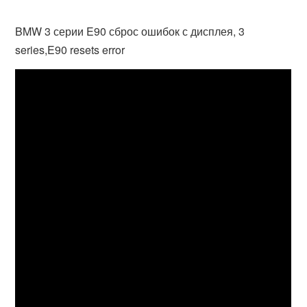
BMW 3 серии E90 сброс ошибок с дисплея, 3
series,E90 resets error