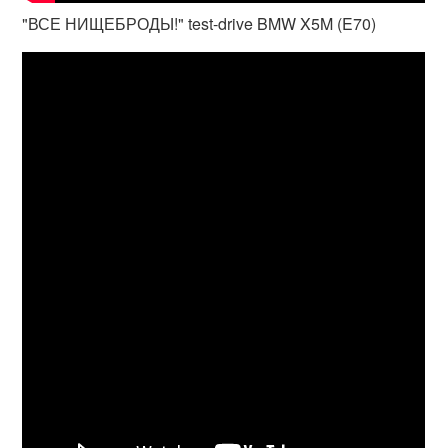
"ВСЕ НИЩЕБРОДЫ!" test-drive BMW X5M (E70)