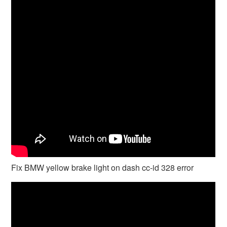
Fix BMW yellow brake light on dash cc-id 328 error