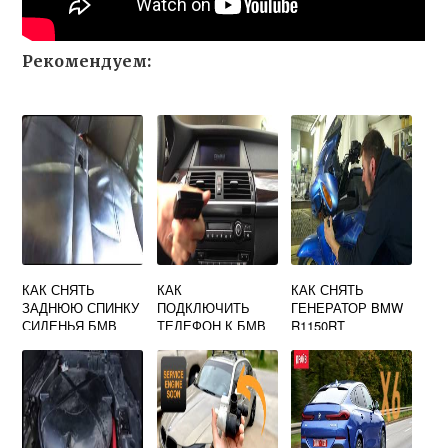
Рекомендуем:
КАК СНЯТЬ
КАК
КАК СНЯТЬ
ЗАДНЮЮ СПИНКУ
ПОДКЛЮЧИТЬ
ГЕНЕРАТОР BMW
СИДЕНЬЯ БМВ
ТЕЛЕФОН К БМВ
R1150RT
Е39
Х5 Е70 ЧЕРЕЗ
БЛЮТУЗ