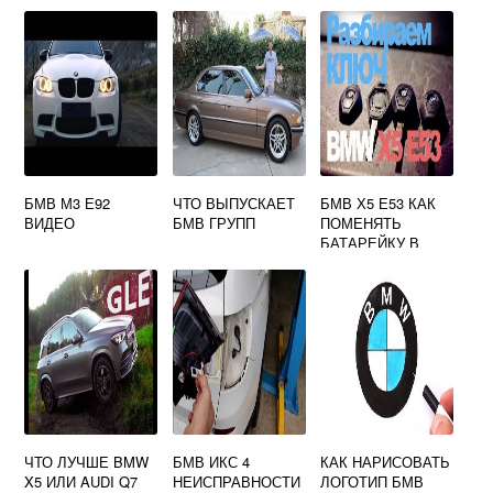
БМВ М3 Е92
ЧТО ВЫПУСКАЕТ
БМВ Х5 Е53 КАК
ВИДЕО
БМВ ГРУПП
ПОМЕНЯТЬ
БАТАРЕЙКУ В
КЛЮЧЕ
ЧТО ЛУЧШЕ BMW
БМВ ИКС 4
КАК НАРИСОВАТЬ
X5 ИЛИ AUDI Q7
НЕИСПРАВНОСТИ
ЛОГОТИП БМВ