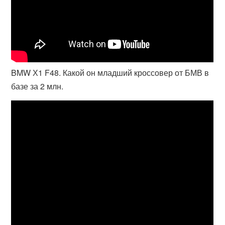
BMW Х1 F48. Какой он младший кроссовер от БМВ в
базе за 2 млн.