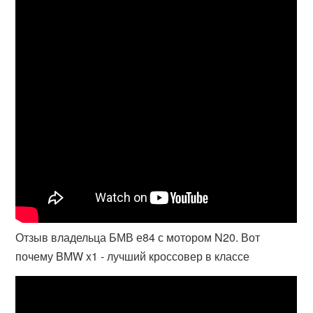
Отзыв владельца БМВ е84 с мотором N20. Вот
почему BMW x1 - лучший кроссовер в классе