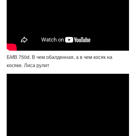
БМВ 750d. В чем обалденная, а в чем косяк на
косяке. Лиса рулит