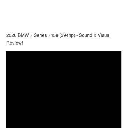
2020 BMW 7 Series 745e (394hp) - Sound & Visual
Review!