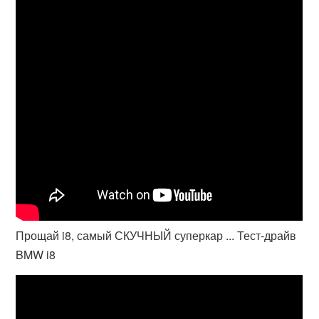
Прощай i8, самый СКУЧНЫЙ суперкар ... Тест-драйв
BMW i8