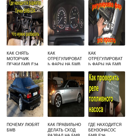
BMW
КАК СНЯТЬ
КАК
КАК
МОТОРЧИК
ОТРЕГУЛИРОВАТ
ОТРЕГУЛИРОВАТ
ПЕЧКИ БМВ Е34
Ь ФАРЫ НА БМВ
Ь ФАРЫ НА БМВ
Ф10
Ф10
ПОЧЕМУ ЛЮБЯТ
КАК ПРАВИЛЬНО
ГДЕ НАХОДИТСЯ
БМВ
ДЕЛАТЬ СХОД
БЕНЗОНАСОС
РАЗВАЛ НА БМВ
БМВ Е36