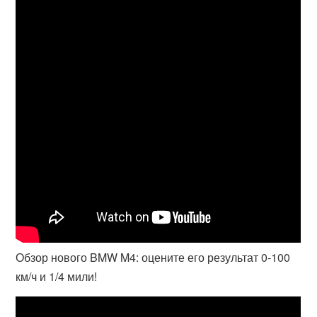
Обзор нового BMW M4: оцените его результат 0-100
км/ч и 1/4 мили!