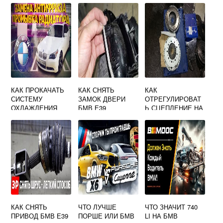
КАК ПРОКАЧАТЬ
КАК СНЯТЬ
КАК
СИСТЕМУ
ЗАМОК ДВЕРИ
ОТРЕГУЛИРОВАТ
ОХЛАЖДЕНИЯ
БМВ Е39
Ь СЦЕПЛЕНИЕ НА
БМВ Е60 N52
БМВ Е36
КАК СНЯТЬ
ЧТО ЛУЧШЕ
ЧТО ЗНАЧИТ 740
ПРИВОД БМВ Е39
ПОРШЕ ИЛИ БМВ
LI НА БМВ