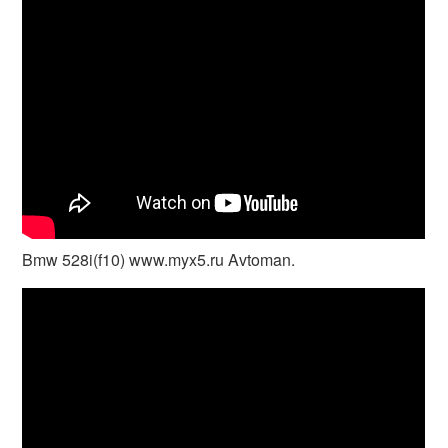
Bmw 528i(f10) www.myx5.ru Avtoman.