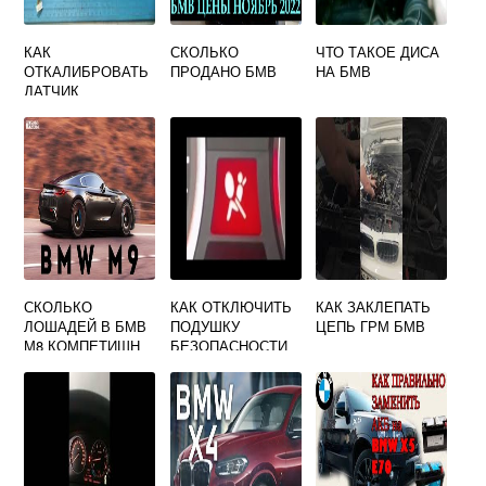
КАК
СКОЛЬКО
ЧТО ТАКОЕ ДИСА
ОТКАЛИБРОВАТЬ
ПРОДАНО БМВ
НА БМВ
ДАТЧИК
ПОЛОЖЕНИЯ
РУЛЯ БМВ Х5 Е53
СКОЛЬКО
КАК ОТКЛЮЧИТЬ
КАК ЗАКЛЕПАТЬ
ЛОШАДЕЙ В БМВ
ПОДУШКУ
ЦЕПЬ ГРМ БМВ
М8 КОМПЕТИШН
БЕЗОПАСНОСТИ
ПАССАЖИРА НА
БМВ Х5