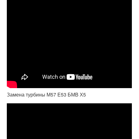
Замена турбины М57 E53 БМВ Х5