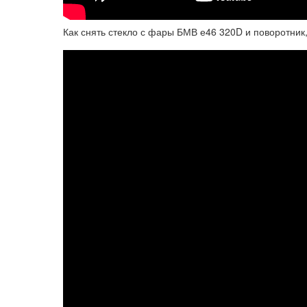
Как снять стекло с фары БМВ е46 320D и поворотник