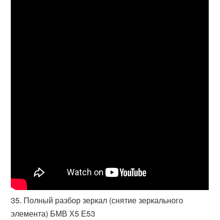
35. Полный разбор зеркал (снятие зеркального
элемента) БМВ Х5 Е53