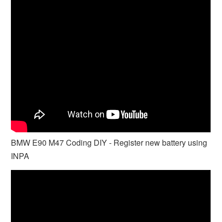
BMW E90 M47 Coding DIY - Register new battery using
INPA