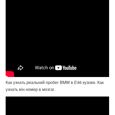
Как узнать реальний пробег BMW в Е46 кузове. Как
узнать він номер в мозгаг.