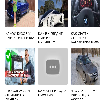
КАКОЙ КУЗОВ У
КАК ВЫГЛЯДИТ
КАК СНЯТЬ
БМВ Х5 2021 ГОДА
БМВ ИЗ
ОБШИВКУ
БУДУЩЕГО
БАГАЖНИКА BMW
X3 E83
ЧТО ОЗНАЧАЮТ
КАКОЙ ПРИВОД У
ЧТО ЛУЧШЕ БМВ
ОШИБКИ НА
BMW E46
ИЛИ ХОНДА
ПАНЕЛИ
АККОРД
ПРИБОРОВ БМВ
Х5