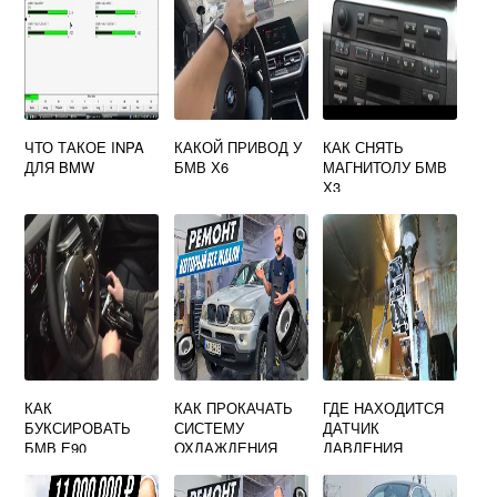
ЧТО ТАКОЕ INPA
КАКОЙ ПРИВОД У
КАК СНЯТЬ
ДЛЯ BMW
БМВ Х6
МАГНИТОЛУ БМВ
Х3
КАК
КАК ПРОКАЧАТЬ
ГДЕ НАХОДИТСЯ
БУКСИРОВАТЬ
СИСТЕМУ
ДАТЧИК
БМВ Е90
ОХЛАЖДЕНИЯ
ДАВЛЕНИЯ
BMW X3 E83
МАСЛА НА БМВ
Е34