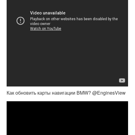
Как обновить карты навигации BMW? @EnginesView