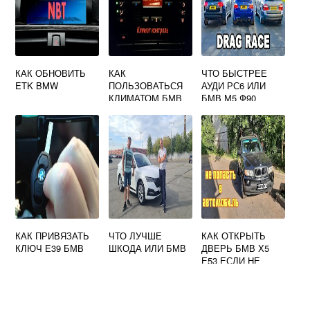
КАК ОБНОВИТЬ
КАК
ЧТО БЫСТРЕЕ
ETK BMW
ПОЛЬЗОВАТЬСЯ
АУДИ РС6 ИЛИ
КЛИМАТОМ БМВ
БМВ М5 Ф90
Е39
КАК ПРИВЯЗАТЬ
ЧТО ЛУЧШЕ
КАК ОТКРЫТЬ
КЛЮЧ Е39 БМВ
ШКОДА ИЛИ БМВ
ДВЕРЬ БМВ Х5
Е53 ЕСЛИ НЕ
РАБОТАЮТ РУЧКИ