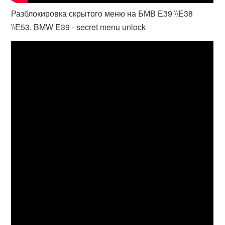
Разблокировка скрытого меню на БМВ Е39 \\Е38
\\Е53. BMW E39 - secret menu unlock