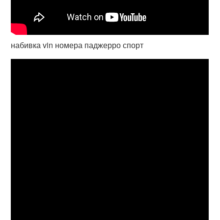
набивка vin номера паджерро спорт