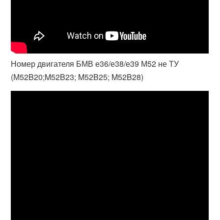
Номер двигателя БМВ е36/е38/е39 М52 не ТУ
(М52B20;M52B23; M52B25; M52B28)