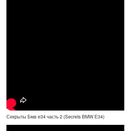
Секрыты Бмв е34 часть 2 (Secrets BMW E34)