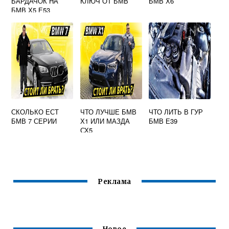
БАРДАЧОК НА
КЛЮЧ ОТ БМВ
БМВ Х6
БМВ Х5 Е53
ВИДЕО
СКОЛЬКО ЕСТ
ЧТО ЛУЧШЕ БМВ
ЧТО ЛИТЬ В ГУР
БМВ 7 СЕРИИ
Х1 ИЛИ МАЗДА
БМВ Е39
СХ5
Реклама