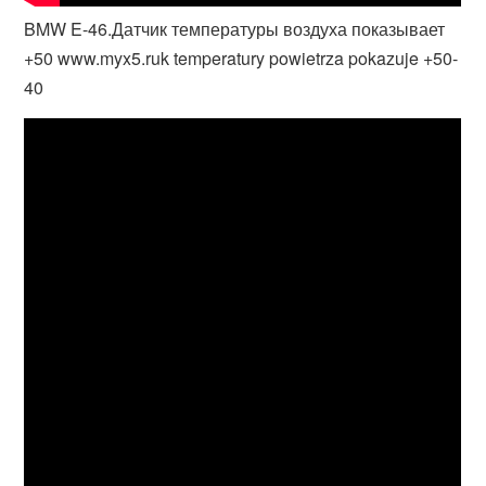
BMW E-46.Датчик температуры воздуха показывает
+50 www.myx5.ruk temperatury powietrza pokazuje +50-
40