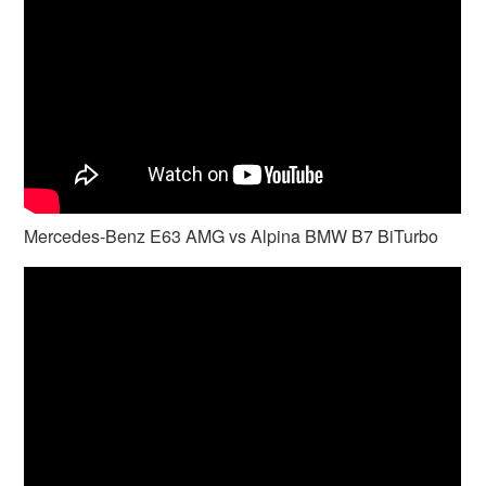
Mercedes-Benz E63 AMG vs Alpina BMW B7 BiTurbo