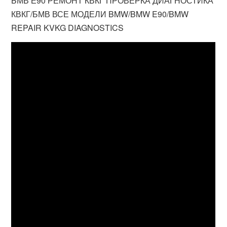
БМВ Е90 РЕМОНТ КВКГ ПРОВЕРКА ДИАГНОСТИКА
КВКГ/БМВ ВСЕ МОДЕЛИ BMW/BMW E90/BMW
REPAIR KVKG DIAGNOSTICS