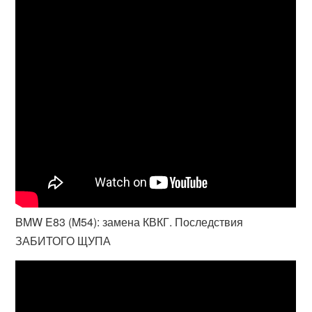
BMW E83 (M54): замена КВКГ. Последствия
ЗАБИТОГО ЩУПА