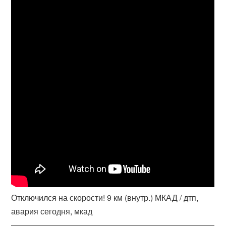
Отключился на скорости! 9 км (внутр.) МКАД / дтп,
авария сегодня, мкад