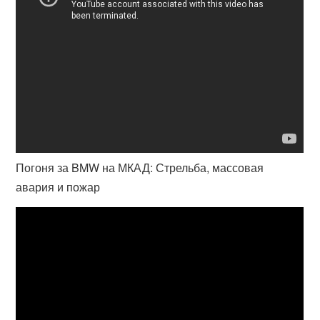
Погоня за BMW на МКАД: Стрельба, массовая
авария и пожар