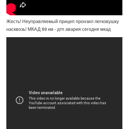
Жесть! Неуправляемый прицеп пронзил легковушку
насквозь! МКАД 89 км - дтп авария сегодня мкад