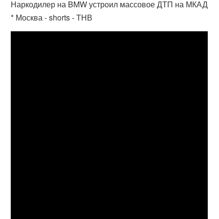
Наркодилер на BMW устроил массовое ДТП на МКАД
* Москва - shorts - ТНВ