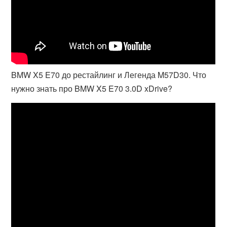
BMW X5 E70 до рестайлинг и Легенда M57D30. Что
нужно знать про BMW X5 E70 3.0D xDrive?