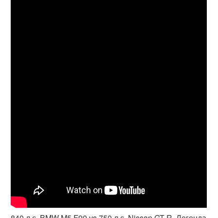
840 л.с. BMW M5 F90 vs 750 л.с. Nissan GT-R. Легенда