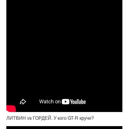
ЛИТВИН vs ГОРДЕЙ. У кого GT-R круче?